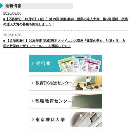
2026/08/06
■【応募締切：10月9日（金）】第19回 算数/数学・授業の達人大賞、第5回 理科・授業
の達人大賞の募集を開始しました！
2026/07/28
■ 【追加募集中】2026年度 第2回理科大サイエンス講座『建築の美を、計算する～力
学と数学はデザインツール～』を開催します！