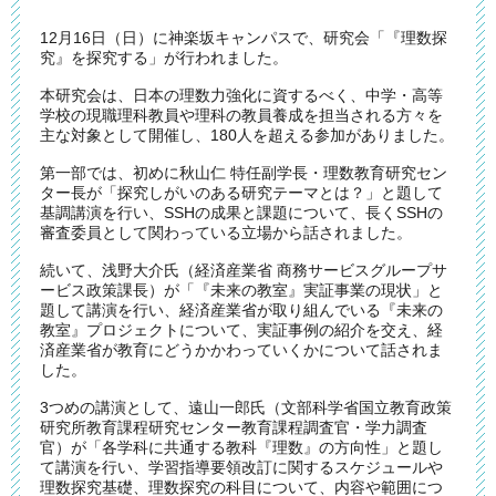
12月16日（日）に神楽坂キャンパスで、研究会「『理数探
究』を探究する」が行われました。
本研究会は、日本の理数力強化に資するべく、中学・高等
学校の現職理科教員や理科の教員養成を担当される方々を
主な対象として開催し、180人を超える参加がありました。
第一部では、初めに秋山仁 特任副学長・理数教育研究セン
ター長が「探究しがいのある研究テーマとは？」と題して
基調講演を行い、SSHの成果と課題について、長くSSHの
審査委員として関わっている立場から話されました。
続いて、浅野大介氏（経済産業省 商務サービスグループサ
ービス政策課長）が「『未来の教室』実証事業の現状」と
題して講演を行い、経済産業省が取り組んでいる『未来の
教室』プロジェクトについて、実証事例の紹介を交え、経
済産業省が教育にどうかかわっていくかについて話されま
した。
3つめの講演として、遠山一郎氏（文部科学省国立教育政策
研究所教育課程研究センター教育課程調査官・学力調査
官）が「各学科に共通する教科『理数』の方向性」と題し
て講演を行い、学習指導要領改訂に関するスケジュールや
理数探究基礎、理数探究の科目について、内容や範囲につ