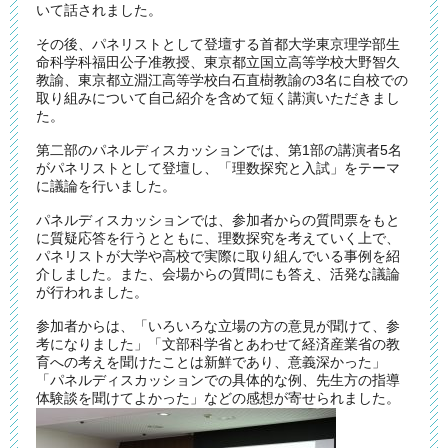
いて話されました。
その後、パネリストとして登壇する首都大学東京理学部生
命科学科福田公子准教授、東京都立国立高等学校大野智久
教諭、東京都立淵江高等学校白石直樹教諭の3名に自校での
取り組みについて自己紹介を含めて短く講演いただきまし
た。
第二部のパネルディスカッションでは、第1部の講演者5名
がパネリストとして登壇し、「理数探究と入試」をテーマ
に議論を行いました。
パネルディスカッションでは、参加者からの質問票をもと
に質疑応答を行うとともに、理数探究を考えていく上で、
パネリストが大学や高校で実際に取り組んでいる事例を紹
介しました。また、会場からの質問にも答え、活発な議論
が行われました。
参加者からは、「いろいろな立場の方の意見が聞けて、参
考になりました」「文部科学省とあわせて経済産業省の教
育への考えを聞けたことは新鮮であり、意義深かった」
「パネルディスカッションでの具体的な例、先生方の指導
体験談を聞けてよかった」などの感想が寄せられました。