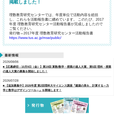
掲載しました！
理数教育研究センターでは、年度単位で活動内容を総括
し、これらを活動報告書に纏めています。 このたび、2017
年度 理数教育研究センター活動報告書が完成しましたので
ご覧ください。
発行物→2017年度 理数教育研究センター活動報告書
https://www.tus.ac.jp/mse/public/
2026/08/06
■【応募締切：10月9日（金）】第19回 算数/数学・授業の達人大賞、第5回 理科・授業
の達人大賞の募集を開始しました！
2026/07/28
■ 【追加募集中】2026年度 第2回理科大サイエンス講座『建築の美を、計算する～力
学と数学はデザインツール～』を開催します！