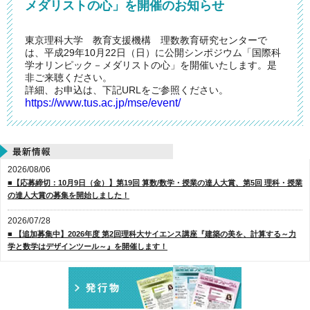
メダリストの心」を開催のお知らせ
東京理科大学 教育支援機構 理数教育研究センターで
は、平成29年10月22日（日）に公開シンポジウム「国際科
学オリンピック－メダリストの心」を開催いたします。是
非ご来聴ください。
詳細、お申込は、下記URLをご参照ください。
https://www.tus.ac.jp/mse/event/
2026/08/06
■【応募締切：10月9日（金）】第19回 算数/数学・授業の達人大賞、第5回 理科・授業
の達人大賞の募集を開始しました！
2026/07/28
■ 【追加募集中】2026年度 第2回理科大サイエンス講座『建築の美を、計算する～力
学と数学はデザインツール～』を開催します！