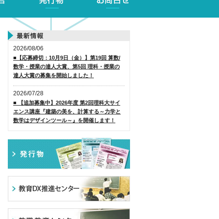
2026/08/06
■【応募締切：10月9日（金）】第19回 算数/
数学・授業の達人大賞、第5回 理科・授業の
達人大賞の募集を開始しました！
2026/07/28
■ 【追加募集中】2026年度 第2回理科大サイ
エンス講座『建築の美を、計算する～力学と
数学はデザインツール～』を開催します！