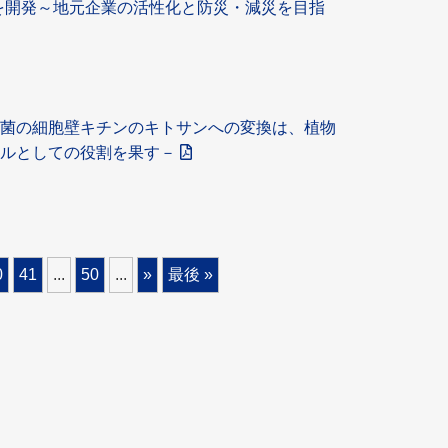
を開発～地元企業の活性化と防災・減災を目指
病菌の細胞壁キチンのキトサンへの変換は、植物
ナルとしての役割を果す－
0
41
...
50
...
»
最後 »