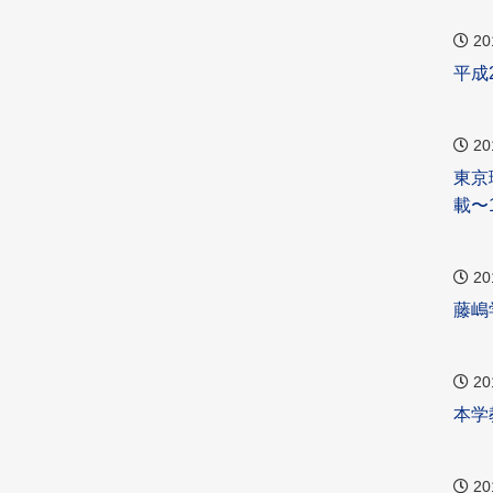
20
平成
20
東京
載〜
20
藤嶋
20
本学
20