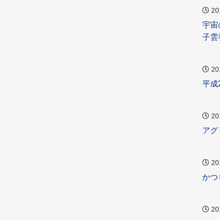
20
宇宙
子雲
20
平成
20
アグ
20
かつ
20