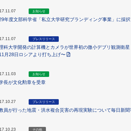
17.11.07
お知らせ
29年度文部科学省「私立大学研究ブランディング事業」に採
17.11.07
プレスリリース
理科大学開発の計算機とカメラが世界初の微小デブリ観測衛星「ID
11月28日ロシアより打ち上げ〜
17.11.03
お知らせ
学長が文化勲章を受章
17.10.27
プレスリリース
教員が行った地震・洪水複合災害の再現実験について毎日新聞
17.10.23
その他