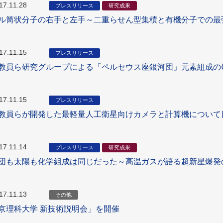
17.11.28
プレスリリース
研究成果
ル筒状分子の右手と左手～二重らせん型集積と有機分子での最
17.11.15
プレスリリース
教員ら研究グループによる「ペルセウス座銀河団」元素組成の
17.11.15
プレスリリース
教員らが開発した最軽量人工衛星向けカメラと計算機について
17.11.14
プレスリリース
研究成果
団も太陽も化学組成は同じだった～高温ガスが語る超新星爆発
17.11.13
その他
京理科大学 新技術説明会」を開催