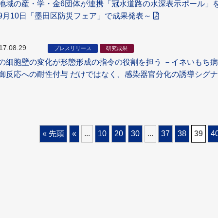
地域の産・学・金6団体が連携「冠水道路の水深表示ポール」
9月10日「墨田区防災フェア」で成果発表～
17.08.29
プレスリリース
研究成果
の細胞壁の変化が形態形成の指令の役割を担う －イネいもち
御反応への耐性付与 だけではなく、感染器官分化の誘導シグ
« 先頭
«
...
10
20
30
...
37
38
39
4