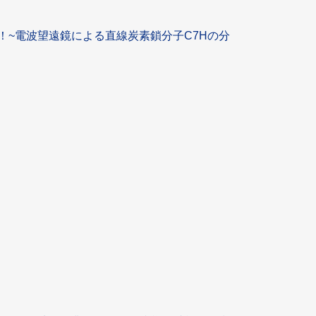
！~電波望遠鏡による直線炭素鎖分子C7Hの分