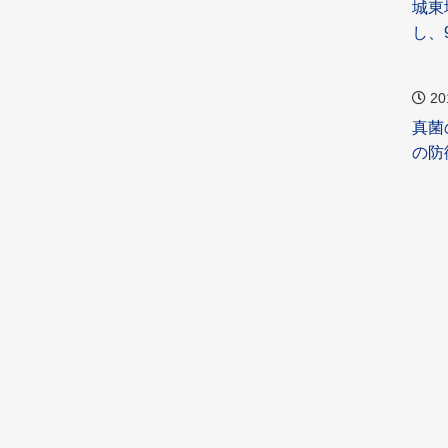
城東
し、
20
真菌
の防