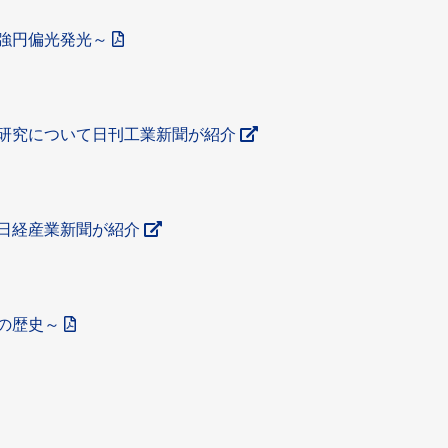
強円偏光発光～
研究について日刊工業新聞が紹介
日経産業新聞が紹介
の歴史～