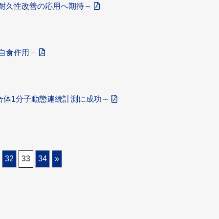
耐久性改善の応用へ期待～
自食作用－
合体1分子動態連続計測に成功～
32
33
34
»