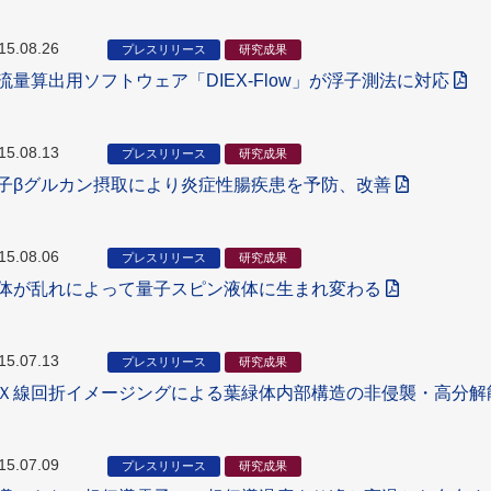
15.08.26
プレスリリース
研究成果
流量算出用ソフトウェア「DIEX-Flow」が浮子測法に対応
15.08.13
プレスリリース
研究成果
子βグルカン摂取により炎症性腸疾患を予防、改善
15.08.06
プレスリリース
研究成果
体が乱れによって量子スピン液体に生まれ変わる
15.07.13
プレスリリース
研究成果
Ｘ線回折イメージングによる葉緑体内部構造の非侵襲・高分解
15.07.09
プレスリリース
研究成果