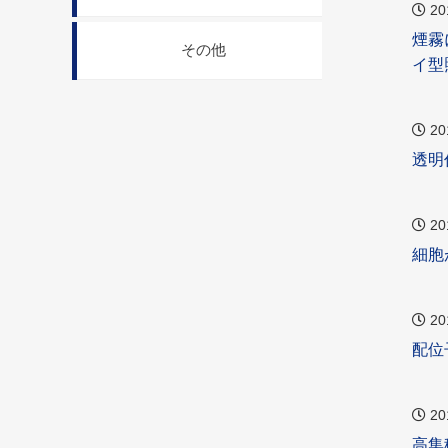
20
煙霧
その他
イ型
20
透明
20
細胞
20
配位
20
高集