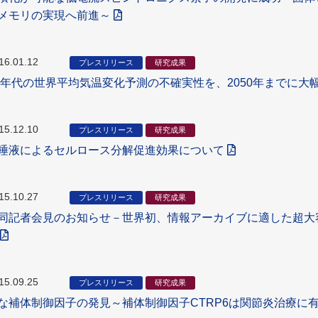
メモリの実現へ前進～
16.01.12
プレスリリース
研究成果
90年代の世界平均気温変化予測の不確実性を、2050年までに
15.12.10
プレスリリース
研究成果
唾液によるセルロース分解促進効果について
15.10.27
プレスリリース
研究成果
同記者会見のお知らせ－世界初、情報アーカイブに適した超大
15.09.25
プレスリリース
研究成果
な補体制御因子の発見～補体制御因子CTRP6は関節炎治療に