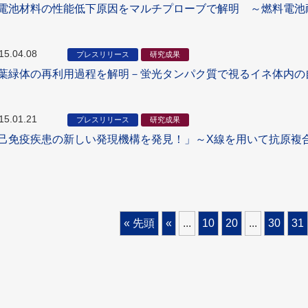
電池材料の性能低下原因をマルチプローブで解明 ～燃料電池
15.04.08
プレスリリース
研究成果
葉緑体の再利用過程を解明－蛍光タンパク質で視るイネ体内の
15.01.21
プレスリリース
研究成果
己免疫疾患の新しい発現機構を発見！」～X線を用いて抗原複
« 先頭
«
...
10
20
...
30
31