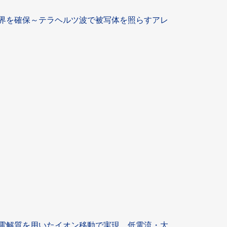
界を確保～テラヘルツ波で被写体を照らすアレ
電解質を用いたイオン移動で実現 低電流・大