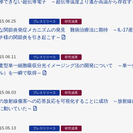
導できない超伝導電子 ～超伝導温度より遙か高温から存在す
15.06.25
プレスリリース
研究成果
な関節炎発症メカニズムの発見 難病治療法に期待 ～IL-17産生
チ様の関節炎を引き起こす～
15.06.11
プレスリリース
研究成果
査型単一細胞吸収分光イメージング法の開発について ～単一生細胞
ル）を一瞬で取得～
15.06.03
プレスリリース
研究成果
の放射線傷害への応答反応を可視化することに成功 ～放射線
に動いていた～
15.05.13
プレスリリース
研究成果