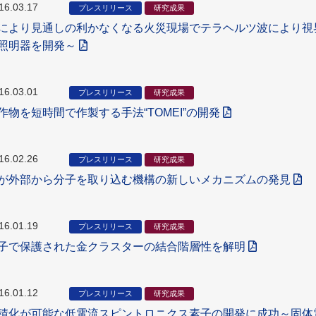
16.03.17
プレスリリース
研究成果
により見通しの利かなくなる火災現場でテラヘルツ波により視
照明器を開発～
16.03.01
プレスリリース
研究成果
作物を短時間で作製する手法“TOMEI”の開発
16.02.26
プレスリリース
研究成果
が外部から分子を取り込む機構の新しいメカニズムの発見
16.01.19
プレスリリース
研究成果
子で保護された金クラスターの結合階層性を解明
16.01.12
プレスリリース
研究成果
積化が可能な低電流スピントロニクス素子の開発に成功～固体