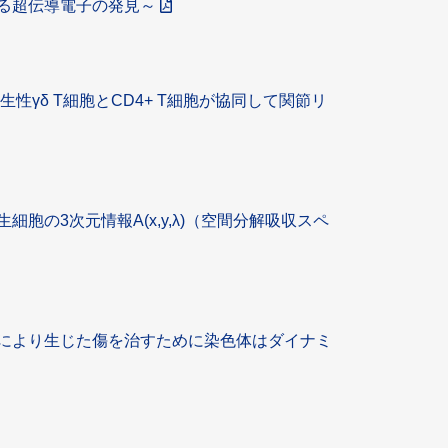
る超伝導電子の発見～
性γδ T細胞とCD4+ T細胞が協同して関節リ
の3次元情報A(x,y,λ)（空間分解吸収スペ
により生じた傷を治すために染色体はダイナミ