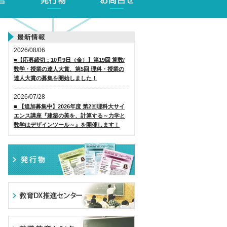
2026/08/06
■【応募締切：10月9日（金）】第19回 算数/
数学・授業の達人大賞、第5回 理科・授業の
達人大賞の募集を開始しました！
2026/07/28
■ 【追加募集中】2026年度 第2回理科大サイ
エンス講座『建築の美を、計算する～力学と
数学はデザインツール～』を開催します！