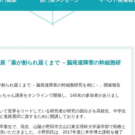
ん講座「薬が創られ届くまで －脳発達障害の幹細胞研
薬が創られ届くまで －脳発達障害の幹細胞研究を例に－」開催報告
回坊っちゃん講座をオンラインで開催し、145名の参加者がありまし
いて世界をリードしている研究者が研究の面白さを高校生、中学生
と進路選択に資するために開講しております。
卒業生で、現在、山陽小野田市立山口東京理科大学薬学部で助教と
演いただきました。小野田氏は、2017年度に本学博士課程を修了