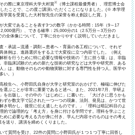
※
その際に東京理科大学大村賞
（博士課程最優秀者）、理窓博士会
賞したことで、この度ご講演いただくことになりました。(※ 本学理
医学賞を受賞した大村智先生の栄誉を称え創設した賞。)
大変であることを表す3つの数字（かかる時間：15年（9～17
2,000億円）、できる確率：25,000分の1（2.5万分～3万分の
での全体像について、丁寧に分かりやすく説明していただきまし
査・承認→流通・調剤→患者へ・育薬の各工程について、それぞ
具体例は、進路選択をする上で大変役に立つ内容でした。（例え
解析を行うために特に必要な情報や技術の「主に担う場」は、非臨
。非臨床試験のための新たな技術の研究などは大学や研究所、ある
人」は、動物そのものや動物実験に対する専門性を持つ人。医学や
多い。）
高校生へ、小野田氏自身が大学と研究室のおかげで、極端に伸びた
を選ぶことが非常に重要であると述べ、また、2021年7月、学研よ
」を出版し、その中の「はじめに」に書いた、「大げさに思うかも
わずか数文字で記された一つ一つの現象、法則、発見は、かつて世
解き明かし、後世に伝え遺したものです。」「理科は暗記科目のよ
理的で論理的な「考え方」を身に付ける学問です。理科を学ぶこと
ために必要な考える力が身に付き、学んだ内容そのものはその考え
葉を送り、講演を締めくくりました。
用いて質問を受け、22件の質問に小野田氏が１つ１つ丁寧に回答し