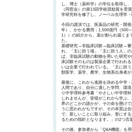
し、博士（薬科学）の学位を取得し、
（同窓会）の第13回学術奨励賞を受
学研究科を修了し、ノーベル生理学・
今回の講演では、医薬品の研究・開発が
年）、かかる費用：1,500億円（500～
1））の紹介から、薬が創られ届くま
た。
基礎研究→非臨床試験→臨床試験→審
れ、「主に担う場」「主に担う人」の
ば、非臨床試験の動物を用いた研究や
床試験そのものは製薬企業で行われる
いは企業で行われている。「主に担う
獣医学、薬学、農学、生物系出身者が
最後に、これから進路を決める中学・
人間であり、自分に適した学問、環境
り中学理科参考書「やさしい中学理科
しれませんが、皆様がこれから学ぶ、
界のどこかの誰かが、その命を懸けて
うに思われがちですが、その本質は合
で、新しいことに取り組み、形にする
るための指針となります。」の2つ言
その後、参加者から「Q&A機能」を