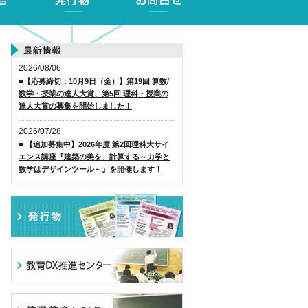
2026/08/06
■【応募締切：10月9日（金）】第19回 算数/
数学・授業の達人大賞、第5回 理科・授業の
達人大賞の募集を開始しました！
2026/07/28
■ 【追加募集中】2026年度 第2回理科大サイ
エンス講座『建築の美を、計算する～力学と
数学はデザインツール～』を開催します！