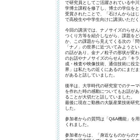
で研究員としてご活躍されている中川
学博士課程を修了し、博士の学位をと
受賞されたことで、「石けんからはじ
で高校生や中学生向けに講演いただく
今回の講演では、ナノサイズのらせん
つくり方等を紹介しながら、課題をど
か、この課題から見えてくる次の「問
「ナノ」の世界に近づいてみようとい
の話があり、金ナノ粒子の形状が変わ
のお話やナノサイズのらせんの「キラ
成・検査や映像技術、通信技術に役立
界」は私たちの近くにあるのにまだま
があると話していました。
後半は、大学時代の研究室でのテーマ
を作れた時の感動についてもお話があ
ることが大切だと話していました。
最後に現在ご勤務の大阪産業技術研究
した。
参加者からの質問は「Q&A機能」を
くれました。
参加者からは、「⾝近なものからのナ