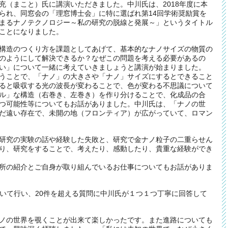
充（まこと）氏に講演いただきました。中川氏は、2018年度に本
られ、同窓会の「理窓博士会」に特に選ばれ第14回学術奨励賞を
まるナノテクノロジー～私の研究の脱線と発展～」というタイトル
ことになりました。
構造のつくり方を課題としてあげて、基本的なナノサイズの物質の
のようにして解決できるか？なぜこの問題を考える必要があるの
い」について一緒に考えていきましょうと講演が始まりました。
うことで、「ナノ」の大きさや「ナノ」サイズにするとできること
ると吸収する光の波長が変わることで、色が変わる不思議について
ル」な構造（右巻き、左巻き）を作り分けることで、化成品の合
つ可能性等についてもお話がありました。中川氏は、「ナノの世
だ遠い存在で、未開の地（フロンティア）が広がっていて、ロマン
研究の実験の話や経験した失敗と、研究で金ナノ粒子の二重らせん
り、研究をすることで、考えたり、感動したり、貴重な経験ができ
所の紹介とご自身が取り組んでいるお仕事についてもお話がありま
用いて行い、20件を超える質問に中川氏が１つ１つ丁寧に回答して
ノの世界を覗くことが出来て楽しかったです。また進路についても