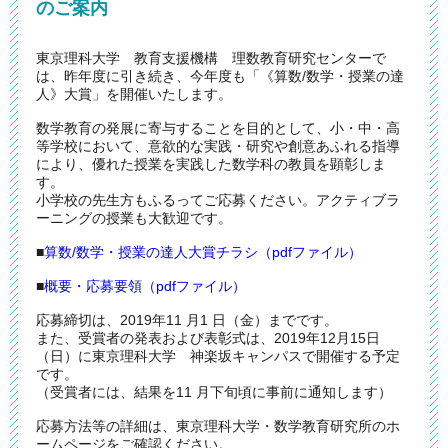
のご案内
東京理科大学 教育支援機構 理数教育研究センターで
は、昨年度に引き続き、今年度も「《算数/数学・授業の達
人》大賞」を開催いたします。
数学教育の発展に寄与することを目的として、小・中・高
等学校において、意欲的な実践・研究や創意あふれる指導
により、優れた授業を実践した数学科の教員を顕彰しま
す。
小学校の先生方もふるってご応募ください。アクティブラ
ーニングの授業も大歓迎です。
■
算数/数学・授業の達人大賞チラシ（pdfファイル）
■
概要・応募要領（pdfファイル）
応募締切は、2019年11 月1 日（金）までです。
また、受賞者の発表および表彰式は、2019年12月15日
（日）に東京理科大学 神楽坂キャンパスで開催する予定
です。
（受賞者には、結果を11 月下旬頃に事前に通知します）
応募方法等の詳細は、東京理科大学・数学教育研究所のホ
ームページをご確認ください。