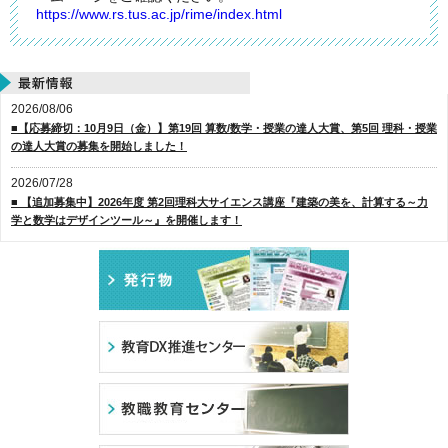
https://www.rs.tus.ac.jp/rime/index.html
2026/08/06
■【応募締切：10月9日（金）】第19回 算数/数学・授業の達人大賞、第5回 理科・授業
の達人大賞の募集を開始しました！
2026/07/28
■ 【追加募集中】2026年度 第2回理科大サイエンス講座『建築の美を、計算する～力
学と数学はデザインツール～』を開催します！