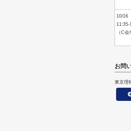
10/1
11:35-
（C会
お問
東京理