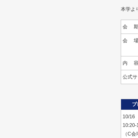
本学より
会 
会 
内 
公式サ
プ
10/1
10:20-
（C会