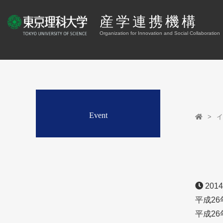
産学連携機構
Organization for Innovation and Social Collaboration
Event
イ
2014
平成26
平成26