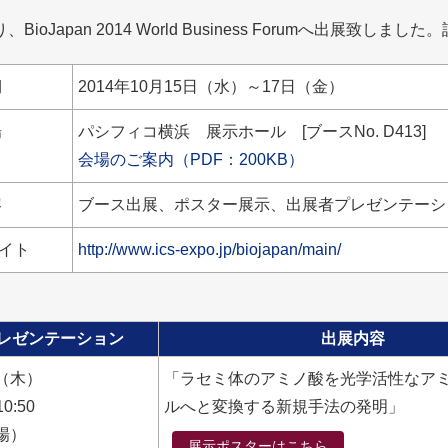
、BioJapan 2014 World Business Forumへ出
期
2014年10月15日（水）～17日（金）
場
パシフィコ横浜 展示ホール [ブースNo. D413]
会場のご案内（PDF：200KB）
容
ブース出展、ポスター展示、出展者プレゼンテーシ
イト
http://www.ics-expo.jp/biojapan/main/
レゼンテーション
出展内容
6 （木）
「ラセミ体のアミノ酸を光学活性なア
10:50
ルへと変換する新規手法の発明」
場）
展示ポスターはこちら