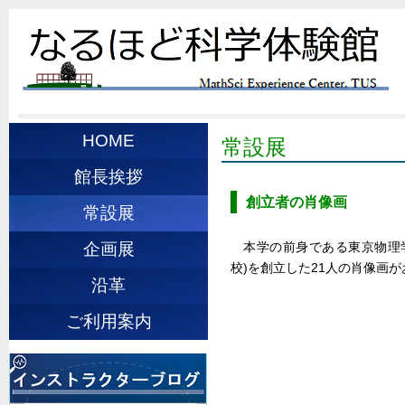
HOME
常設展
館長挨拶
創立者の肖像画
常設展
本学の前身である東京物理
企画展
校)を創立した21人の肖像画
沿革
ご利用案内