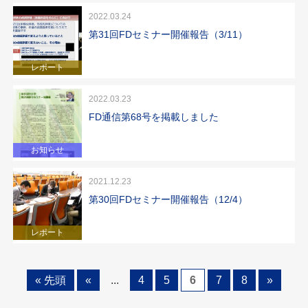
2022.03.24
第31回FDセミナー開催報告（3/11）
レポート
2022.03.23
FD通信第68号を掲載しました
お知らせ
2021.12.23
第30回FDセミナー開催報告（12/4）
レポート
« 先頭
«
...
4
5
6
7
8
»