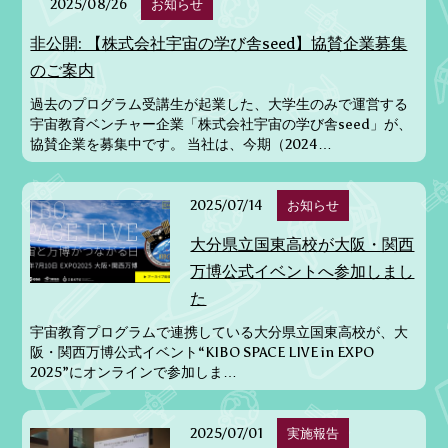
2025/08/26
お知らせ
非公開: 【株式会社宇宙の学び舎seed】協賛企業募集
のご案内
過去のプログラム受講生が起業した、大学生のみで運営する
宇宙教育ベンチャー企業「株式会社宇宙の学び舎seed」が、
協賛企業を募集中です。 当社は、今期（2024…
2025/07/14
お知らせ
大分県立国東高校が大阪・関西
万博公式イベントへ参加しまし
た
宇宙教育プログラムで連携している大分県立国東高校が、大
阪・関西万博公式イベント“KIBO SPACE LIVE in EXPO
2025”にオンラインで参加しま…
2025/07/01
実施報告