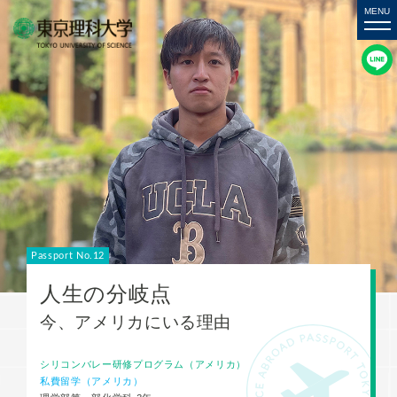
Passport No.12
人生の分岐点
今、アメリカにいる理由
シリコンバレー研修プログラム（アメリカ）
私費留学（アメリカ）