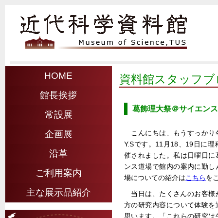
HOME
資料館スタッフブ
館長挨拶
葛飾理大祭＠サイエンス
常設展
こんにちは、もうすっかり
企画展
Y.Sです。11月18、19日
沿革
催されました。私は日曜日に
ンス道場で館内の案内に勤し
ご利用案内
場についての紹介は
こちら
を
主な展示品紹介
当日は、たくさんのお客様
方の研究内容について体験を
思います。「これらの研究は