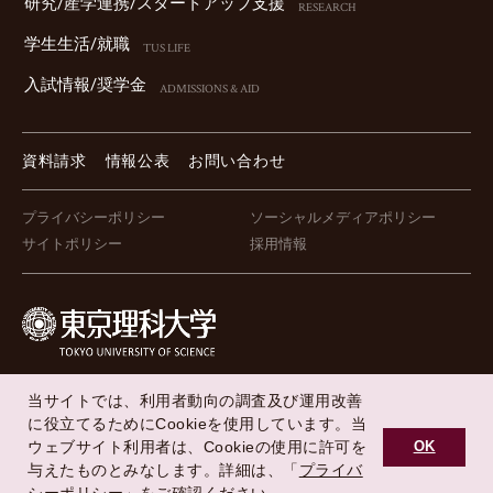
研究/産学連携/スタートアップ⽀援
RESEARCH
学⽣⽣活/就職
TUS LIFE
⼊試情報/奨学⾦
ADMISSIONS & AID
資料請求
情報公表
お問い合わせ
プライバシーポリシー
ソーシャルメディアポリシー
サイトポリシー
採用情報
FOLLOW US !
当サイトでは、利用者動向の調査及び運用改善
に役立てるためにCookieを使用しています。当
ウェブサイト利用者は、Cookieの使用に許可を
OK
与えたものとみなします。詳細は、「
プライバ
Copyright © Tokyo University of Science All Rights Reserved.
受験生