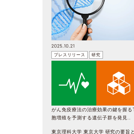
2025.10.21
プレスリリース
研究
がん免疫療法の治療効果の鍵を握る
胞増殖を予測する遺伝子群を発見
～腫瘍内でのT細胞応答の理解と新
東京理科大学 東京大学 研究の要旨
治療法開発へ重要な知見～