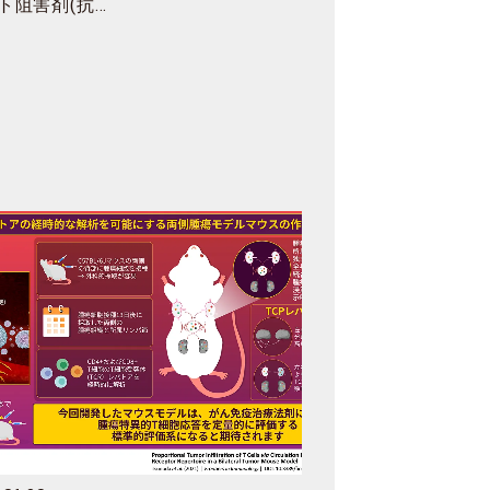
ト阻害剤(抗…