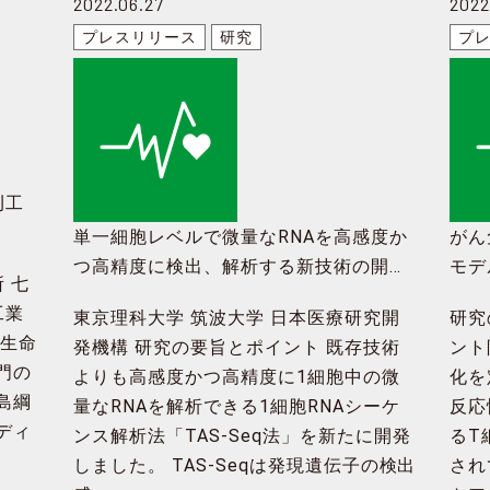
2022.06.27
2022
プレスリリース
研究
プ
刊工
単一細胞レベルで微量なRNAを高感度か
がん
つ高精度に検出、解析する新技術の開発
モデ
 七
に成功
～腫
工業
東京理科大学 筑波大学 日本医療研究開
研究
～既存技術では検出が難しい細胞間コミ
な評
は生命
発機構 研究の要旨とポイント 既存技術
ント
ュニケーションの検出も可能に～
門の
よりも高感度かつ高精度に1細胞中の微
化を
島綱
量なRNAを解析できる1細胞RNAシーケ
反応
ディ
ンス解析法「TAS-Seq法」を新たに開発
るT
しました。 TAS-Seqは発現遺伝子の検出
され