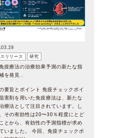
.03.29
レスリリース
研究
免疫療法の治療効果予測の新たな指
補を発見
療効果をさらに高める治療介入法や
の要旨とポイント 免疫チェックポイ
の開発にも期待～
阻害剤を用いた免疫療法は、新たな
治療法として注目されています。し
、その有効性は20〜30％程度にとど
ことから、有効性の予測指標が求め
ていました。 今回、免疫チェックポ