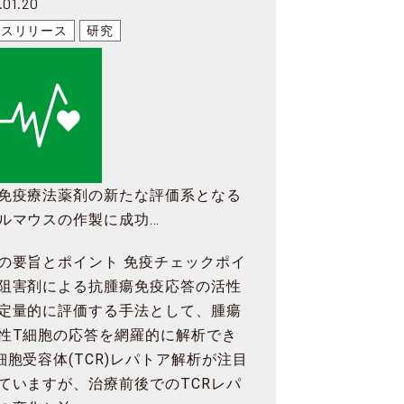
.01.20
レスリリース
研究
免疫療法薬剤の新たな評価系となる
ルマウスの作製に成功
瘍特異的T細胞応答への影響の正確
の要旨とポイント 免疫チェックポイ
価が可能に～
阻害剤による抗腫瘍免疫応答の活性
定量的に評価する手法として、腫瘍
性T細胞の応答を網羅的に解析でき
細胞受容体(TCR)レパトア解析が注目
ていますが、治療前後でのTCRレパ