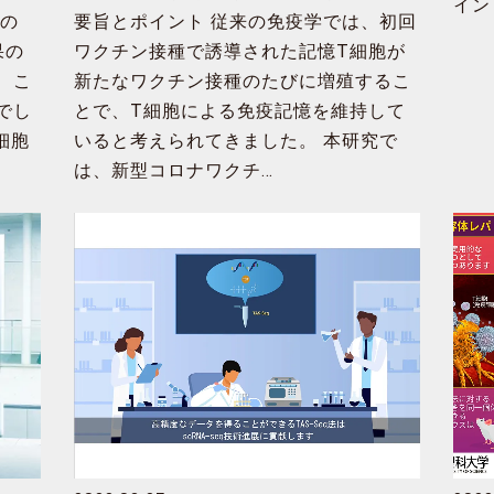
イン
での
要旨とポイント 従来の免疫学では、初回
設計への重要な知見～
果の
ワクチン接種で誘導された記憶T細胞が
、こ
新たなワクチン接種のたびに増殖するこ
でし
とで、T細胞による免疫記憶を維持して
細胞
いると考えられてきました。 本研究で
は、新型コロナワクチ…