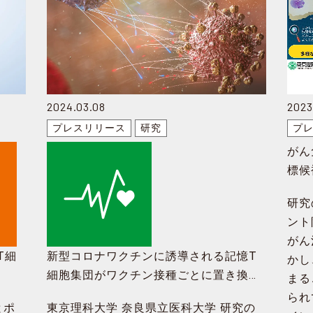
2024.03.08
2023
プレスリリース
研究
プ
がん
標候
～治
研究
薬剤
ント
がん
T細
新型コロナワクチンに誘導される記憶T
かし
細胞集団がワクチン接種ごとに置き換わ
まる
たな
ることを発見
られ
とポ
東京理科大学 奈良県立医科大学 研究の
～ヒト免疫応答の理解と新たなワクチン