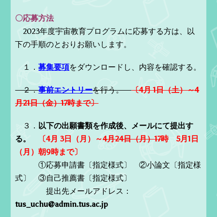
〇応募方法
2023年度宇宙教育プログラムに応募する方は、以
下の手順のとおりお願いします。
１．
募集要項
をダウンロードし、内容を確認する。
２．
事前エントリー
を行う。
〔4月 1日（土）～4
月21日（金）17時まで〕
３．
以下の出願書類を作成後、メールにて提出す
る。
〔4月 3日（月）～
4月24日（月）17時
5月1日
（月）朝9時まで〕
①応募申請書〔指定様式〕 ②小論文〔指定様
式〕 ③自己推薦書〔指定様式〕
提出先メールアドレス：
tus_uchu@admin.tus.ac.jp