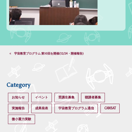
宇宙教育プログラム 第10回を開催(12/24・開催報告)
Category
お知らせ
イベント
受講生募集
聴講者募集
実施報告
成果発表
宇宙教育プログラム通信
CANSAT
微小重力実験