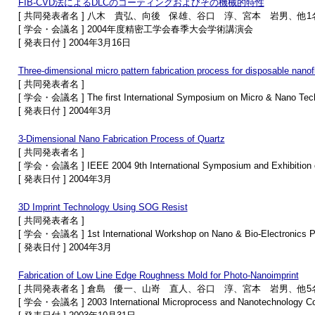
FIB-CVD法によるDLCのコーティングおよびその機械的特性
[ 共同発表者名 ] 八木 貴弘、向後 保雄、谷口 淳、宮本 岩男、他1
[ 学会・会議名 ] 2004年度精密工学会春季大会学術講演会
[ 発表日付 ] 2004年3月16日
Three-dimensional micro pattern fabrication process for disposable nanof
[ 共同発表者名 ]
[ 学会・会議名 ] The first International Symposium on Micro & Nano Tec
[ 発表日付 ] 2004年3月
3-Dimensional Nano Fabrication Process of Quartz
[ 共同発表者名 ]
[ 学会・会議名 ] IEEE 2004 9th International Symposium and Exhibition o
[ 発表日付 ] 2004年3月
3D Imprint Technology Using SOG Resist
[ 共同発表者名 ]
[ 学会・会議名 ] 1st International Workshop on Nano & Bio-Electronics P
[ 発表日付 ] 2004年3月
Fabrication of Low Line Edge Roughness Mold for Photo-Nanoimprint
[ 共同発表者名 ] 倉島 優一、山嵜 直人、谷口 淳、宮本 岩男、他5
[ 学会・会議名 ] 2003 International Microprocess and Nanotechnology Co