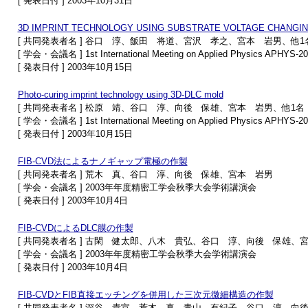
[ 発表日付 ] 2003年10月31日
3D IMPRINT TECHNOLOGY USING SUBSTRATE VOLTAGE CHANGI
[ 共同発表者名 ] 谷口 淳、飯田 将道、宮沢 孝之、宮本 岩男、他1
[ 学会・会議名 ] 1st International Meeting on Applied Physics APHYS-2
[ 発表日付 ] 2003年10月15日
Photo-curing imprint technology using 3D-DLC mold
[ 共同発表者名 ] 松原 靖、谷口 淳、向後 保雄、宮本 岩男、他1名
[ 学会・会議名 ] 1st International Meeting on Applied Physics APHYS-2
[ 発表日付 ] 2003年10月15日
FIB-CVD法によるナノギャップ電極の作製
[ 共同発表者名 ] 荒木 真、谷口 淳、向後 保雄、宮本 岩男
[ 学会・会議名 ] 2003年年度精密工学会秋季大会学術講演会
[ 発表日付 ] 2003年10月4日
FIB-CVDによるDLC膜の作製
[ 共同発表者名 ] 古閑 健太郎、八木 貴弘、谷口 淳、向後 保雄、
[ 学会・会議名 ] 2003年年度精密工学会秋季大会学術講演会
[ 発表日付 ] 2003年10月4日
FIB-CVDとFIB直接エッチングを併用した三次元微細構造の作製
[ 共同発表者名 ] 深谷 貴宣、荒木 真、青山 有紀子、谷口 淳、向