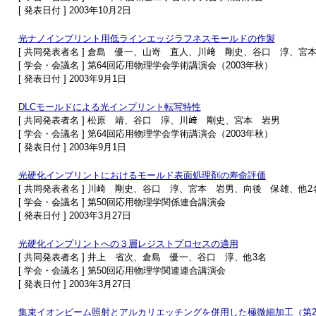
[ 発表日付 ] 2003年10月2日
光ナノインプリント用低ラインエッジラフネスモールドの作製
[ 共同発表者名 ] 倉島 優一、山嵜 直人、川﨑 剛史、谷口 淳、宮
[ 学会・会議名 ] 第64回応用物理学会学術講演会（2003年秋）
[ 発表日付 ] 2003年9月1日
DLCモールドによる光インプリント転写特性
[ 共同発表者名 ] 松原 靖、谷口 淳、川﨑 剛史、宮本 岩男
[ 学会・会議名 ] 第64回応用物理学会学術講演会（2003年秋）
[ 発表日付 ] 2003年9月1日
光硬化インプリントにおけるモールド表面処理剤の寿命評価
[ 共同発表者名 ] 川崎 剛史、谷口 淳、宮本 岩男、向後 保雄、他2
[ 学会・会議名 ] 第50回応用物理学関係連合講演会
[ 発表日付 ] 2003年3月27日
光硬化インプリントへの３層レジストプロセスの適用
[ 共同発表者名 ] 井上 省次、倉島 優一、谷口 淳、他3名
[ 学会・会議名 ] 第50回応用物理学関連連合講演会
[ 発表日付 ] 2003年3月27日
集束イオンビーム照射とアルカリエッチングを併用した極微細加工（第