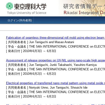
ログイン(学内者用)
Fabrication of seamless three-dimensional roll mold using electron beam di
[ 共同発表者名 ] Jun Taniguchi and Masao Aratani
[ 学会・会議名 ] THE 54th INTERNATIONAL CONFERENCE on ELECT
[ 発表日付 ] 2010年6月3日 ～ 6月3日
Assessment of release properties on UV-NIL using nano-scale high aspec
[ 共同発表者名 ] Jun Taniguchi, Junki Takahashi, Yasuhiro Kamiya
[ 学会・会議名 ] THE 54th INTERNATIONAL CONFERENCE on ELECT
[ 発表日付 ] 2010年6月2日 ～ 6月2日
Electrical properties of transferred nano metal pattern using metal oxide
[ 共同発表者名 ] Noriyuki Unno, Jun Taniguchi, Shouichi Ide
[ 学会・会議名 ] THE 54th INTERNATIONAL CONFERENCE on ELECT
[ 発表日付 ] 2010年6月2日 ～ 6月2日