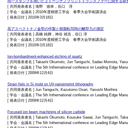
同一スタンプを用いた２トーンナノプリントトランスファーに関する研
[ 共同発表者名 ] 海野 徳幸，谷口 淳
[ 学会・会議名 ] 2010年度精密工学会 春季大会学術講演会
[ 発表日付 ] 2010年3月18日
高アスペクトナノ金型の作製と樹脂転写時の離型力の測定
[ 共同発表者名 ] 高橋 純輝，神谷 靖浩，谷口 淳
[ 学会・会議名 ] 2010年度精密工学会 春季大会学術講演会
[ 発表日付 ] 2010年3月18日
Ion-bombardment-enhanced etching of quartz
[ 共同発表者名 ] Takashi Okumoto, Jun Taniguchi, Sadao Momota, Yasuo K
[ 学会・会議名 ] The 5th Inthernational conferece on Leading Edge Manufa
[ 発表日付 ] 2009年12月4日
Strain fiels in Si mold on UV-nanoimprint lithography
[ 共同発表者名 ] Jun Taniguchi, Kazutomo Osari, Yasushi Morihira
[ 学会・会議名 ] The 5th Inthernational conferece on Leading Edge Manufa
[ 発表日付 ] 2009年12月4日
Focused ion beam machining of silicon carbide
[ 共同発表者名 ] Takashi Okumoto, Kousuke Sawai, Jun Taniguchi, Takaak
[ 学会・会議名 ] The 5th Inthernational conferece on Leading Edge Manufa