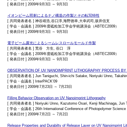
[ 発表日付 ] 2009年9月3日 ～ 9月3日
イオンビーム照射によるナノ構造の作製とその転写特性
[ 共同発表者名 ] 神谷靖浩,谷口淳,海野徳幸,大幸武司,坂井信支
[ 学会・会議名 ] 2009年度砥粒加工学会学術講演会（ABTEC2009）
[ 発表日付 ] 2009年9月3日 ～ 9月3日
電子ビーム露光によるシームレスロールモールド作製
[ 共同発表者名 ] 荒谷 方生, 谷口 淳
[ 学会・会議名 ] 2009年度砥粒加工学会学術講演会（ABTEC2009）
[ 発表日付 ] 2009年9月3日 ～ 9月3日
OBSERVATION OF UV NANOIMPRINT LITHOGRAPHY PROCESS BY
[ 共同発表者名 ] Jun Taniguchi, Shin-ichi Satake, Noriyuki Unno, Takahir
[ 学会・会議名 ] InterPACK’09
[ 発表日付 ] 2009年7月23日 ～ 7月23日
Filling Behavior Observation on UV Nanoimprint Lithography
[ 共同発表者名 ] Noriyuki Unno, Kazutomo Osari, Kenji Machinaga, Jun Tan
[ 学会・会議名 ] 26th International Conference of Photopolymer Science 
[ 発表日付 ] 2009年7月2日 ～ 7月2日
Release Properties and Durabilty of Release Layer on UV Nanoimprint Li