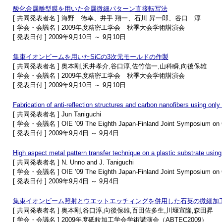
酸化金属離型膜を用いた金属微細パターン直接転写法
[ 共同発表者名 ] 海野 徳幸、井手 翔一、石川 昇一郎、谷口 淳
[ 学会・会議名 ] 2009年度精密工学会 秋季大会学術講演会
[ 発表日付 ] 2009年9月10日 ～ 9月10日
集束イオンビームを用いたSiCの3次元モールドの作製
[ 共同発表者名 ] 奥本剛,沢井孝介,谷口淳,佐竹信一,山科瞬,向後保雄
[ 学会・会議名 ] 2009年度精密工学会 秋季大会学術講演会
[ 発表日付 ] 2009年9月10日 ～ 9月10日
Fabrication of anti-reflection structures and carbon nanofibers using only
[ 共同発表者名 ] Jun Taniguchi
[ 学会・会議名 ] OIE ’09 The Eighth Japan-Finland Joint Symposium on Op
[ 発表日付 ] 2009年9月4日 ～ 9月4日
High aspect metal pattern transfer technique on a plastic substrate using
[ 共同発表者名 ] N. Unno and J. Taniguchi
[ 学会・会議名 ] OIE ’09 The Eighth Japan-Finland Joint Symposium on Op
[ 発表日付 ] 2009年9月4日 ～ 9月4日
集束イオンビーム照射とウエットエッチィングを併用した石英の微細加
[ 共同発表者名 ] 奥本剛,谷口淳,向後保雄,百田佐多生,川堰宣隆,森田昇
[ 学会・会議名 ] 2009年度砥粒加工学会学術講演会（ABTEC2009）