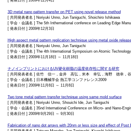
[ 発表日付 ] 2009年12月4日
3D metal nano pattern transfer on PET using novel release method
[ 共同発表者名 ] Noriyuki Unno, Jun Taniguchi, Shoichiro Ishikawa
[ 学会・会議名 ] The 5th Inthernational conferece on Leading Edge Manufa
[ 発表日付 ] 2009年12月3日
High aspect metal pattern replication technique using metal oxide release
[ 共同発表者名 ] Noriyuki Unno, Jun Taniguchi
[ 学会・会議名 ] The 4th International Symposium on Atomic Technology
[ 発表日付 ] 2009年11月18日 ～ 11月18日
ナノインプリントにおけるUV硬化樹脂の温度依存性に関する研究
[ 共同発表者名 ] 佐竹 信一，金井 高弘，米本 幸弘，海野 徳幸，
[ 学会・会議名 ] 日本機械学会 熱工学コンファレンス2009
[ 発表日付 ] 2009年11月8日 ～ 11月8日
Two tone metal pattern transfer technique using same mold surface
[ 共同発表者名 ] Noriyuki Unno, Shouichi Ide, Jun Taniguchi
[ 学会・会議名 ] 35nd International Conference on Micro- and Nano-Engin
[ 発表日付 ] 2009年9月29日 ～ 9月30日
Fabrication of nano dot arrays with 20nm or less size and effect of Pos
[ 共同発表者名 ] Tetsuro Manabe, Jun Taniguchi, Kiyoshi Ishikawa