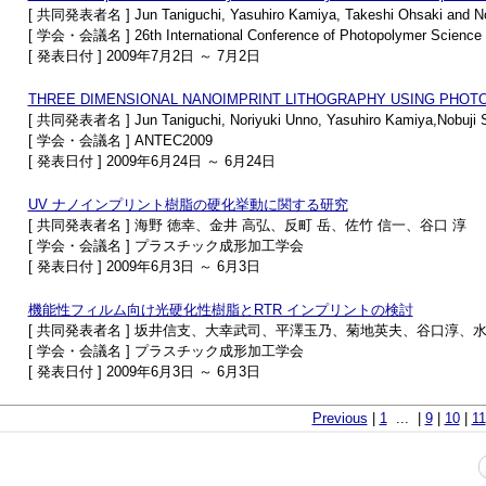
[ 共同発表者名 ] Jun Taniguchi, Yasuhiro Kamiya, Takeshi Ohsaki and No
[ 学会・会議名 ] 26th International Conference of Photopolymer Science 
[ 発表日付 ] 2009年7月2日 ～ 7月2日
THREE DIMENSIONAL NANOIMPRINT LITHOGRAPHY USING PHOTO
[ 共同発表者名 ] Jun Taniguchi, Noriyuki Unno, Yasuhiro Kamiya,Nobuji S
[ 学会・会議名 ] ANTEC2009
[ 発表日付 ] 2009年6月24日 ～ 6月24日
UV ナノインプリント樹脂の硬化挙動に関する研究
[ 共同発表者名 ] 海野 徳幸、金井 高弘、反町 岳、佐竹 信一、谷口 淳
[ 学会・会議名 ] プラスチック成形加工学会
[ 発表日付 ] 2009年6月3日 ～ 6月3日
機能性フィルム向け光硬化性樹脂とRTR インプリントの検討
[ 共同発表者名 ] 坂井信支、大幸武司、平澤玉乃、菊地英夫、谷口淳、
[ 学会・会議名 ] プラスチック成形加工学会
[ 発表日付 ] 2009年6月3日 ～ 6月3日
Previous
|
1
... |
9
|
10
|
11