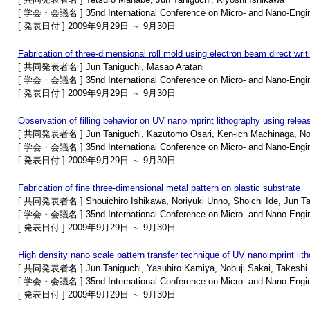
[ 学会・会議名 ] 35nd International Conference on Micro- and Nano-Engin
[ 発表日付 ] 2009年9月29日 ～ 9月30日
Fabrication of three-dimensional roll mold using electron beam direct writi
[ 共同発表者名 ] Jun Taniguchi, Masao Aratani
[ 学会・会議名 ] 35nd International Conference on Micro- and Nano-Engin
[ 発表日付 ] 2009年9月29日 ～ 9月30日
Observation of filling behavior on UV nanoimprint lithography using relea
[ 共同発表者名 ] Jun Taniguchi, Kazutomo Osari, Ken-ich Machinaga, Nobu
[ 学会・会議名 ] 35nd International Conference on Micro- and Nano-Engin
[ 発表日付 ] 2009年9月29日 ～ 9月30日
Fabrication of fine three-dimensional metal pattern on plastic substrate
[ 共同発表者名 ] Shouichiro Ishikawa, Noriyuki Unno, Shoichi Ide, Jun Ta
[ 学会・会議名 ] 35nd International Conference on Micro- and Nano-Engin
[ 発表日付 ] 2009年9月29日 ～ 9月30日
High density nano scale pattern transfer technique of UV nanoimprint li
[ 共同発表者名 ] Jun Taniguchi, Yasuhiro Kamiya, Nobuji Sakai, Takeshi
[ 学会・会議名 ] 35nd International Conference on Micro- and Nano-Engin
[ 発表日付 ] 2009年9月29日 ～ 9月30日