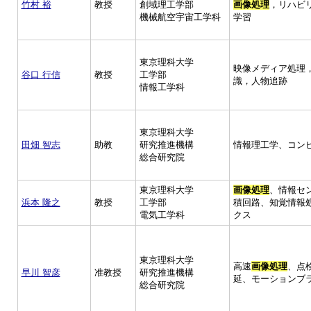
竹村 裕
教授
創域理工学部
画像処理
，リハビ
機械航空宇宙工学科
学習
東京理科大学
映像メディア処理
谷口 行信
教授
工学部
識，人物追跡
情報工学科
東京理科大学
田畑 智志
助教
研究推進機構
情報理工学、コン
総合研究院
東京理科大学
画像処理
、情報セ
浜本 隆之
教授
工学部
積回路、知覚情報
電気工学科
クス
東京理科大学
高速
画像処理
、点
早川 智彦
准教授
研究推進機構
延、モーションブ
総合研究院