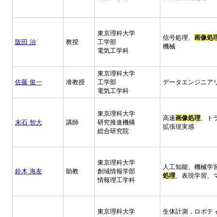
東京理科大学
信号処理、
画像処
阪田 治
教授
工学部
機械
電気工学科
東京理科大学
佐藤 俊一
准教授
工学部
データエンジニア
電気工学科
東京理科大学
高速
画像処理
、ト
末石 智大
講師
研究推進機構
拡張現実感
総合研究院
東京理科大学
人工知能、機械学
鈴木 海友
助教
創域情報学部
処理
、表現学習、
情報理工学科
東京理科大学
生体計測，ロボテ