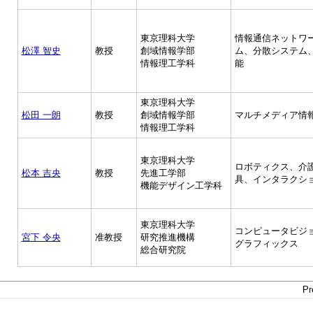
東京理科大学
情報通信ネットワ
松澤 智史
教授
創域情報学部
ム、分散システム
情報理工学科
能
東京理科大学
松田 一朗
教授
創域情報学部
マルチメディア情
情報理工学科
東京理科大学
ロボティクス、介
松本 吉央
教授
先進工学部
具、インタラクシ
機能デザイン工学科
東京理科大学
コンピュータビジ
宮下 令央
准教授
研究推進機構
グラフィックス
総合研究院
Pr