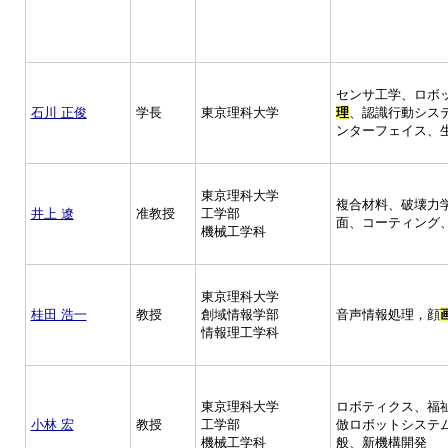
センサ工学、ロボ
石川 正俊
学長
東京理科大学
理
、認識行動シス
ンターフェイス、
東京理科大学
複合材料、破壊力
井上 遼
准教授
工学部
面、コーティング
機械工学科
東京理科大学
桂田 浩一
教授
創域情報学部
音声情報処理，顔
情報理工学科
東京理科大学
ロボティクス、福
小林 宏
教授
工学部
倣ロボットシステ
機械工学科
般、新機構開発