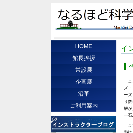
HOME
イ
館長挨拶
常設展
こ
企画展
ズ・
沿革
ーズ
り数
ご利用案内
解が
一石
ま
形は