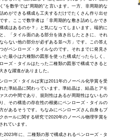
く”を数学では”周期的”と言います。一方、非周期的な
詰めができる構成も工夫するだけでたくさん作り出せ
です。ここで数学者は「非周期的な敷き詰めしかでき
構成はあるのか？」と気になってしまいます。端的に
と、「タイル面のある部分を抜き出したときに、それ
ならない他の部分が必ずある並べ方」です。この答え
つがペンローズ・タイルなのです。それまでに発見さ
いた最小は六種類の図形を使った構成だったらしく、
ローズ・タイルはたった二種類の図形で構成できると
大きな躍進がありました。
ンローズ・タイルは実は2011年のノーベル化学賞を受
れた準結晶に関わっています。準結晶は、結晶とアモ
ァスの中間であり、規則性はあるが周期性はないもの
り、その構造の存在性の根拠にペンローズ・タイルの
方があるそうです。ちなみにペンローズさん自身もブ
クホールに関する研究で2020年のノーベル物理学賞を
されています。
た2023年に、二種類の形で構成されるペンローズ・タ