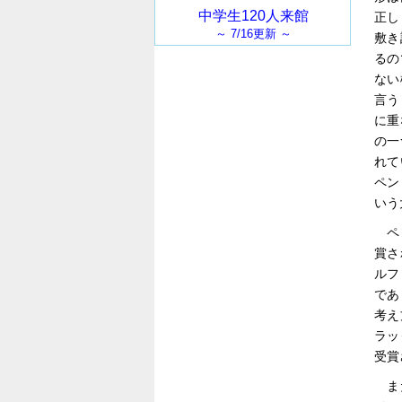
正し
敷き
るの
ない
言う
に重
の一
れて
ペン
いう
ペ
賞さ
ルフ
であ
考え
ラッ
受賞
ま