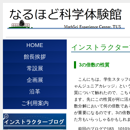
HOME
インストラクター
館長挨拶
3の倍数の性質
常設展
こんにちは。学生スタッフの
企画展
ゃんジュニアカレッジ」とい
沿革
質について触れたので、こち
ます。先にこの性質が何に活
ご利用案内
数分解において何の倍数であ
が重要になるのです。3の倍
た方もいらっしゃるかもしれ
前回のブログで183、10101