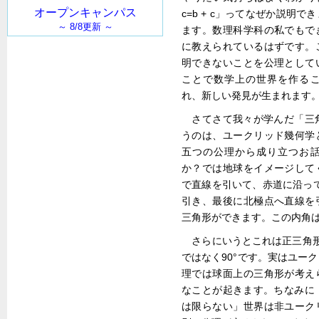
c=b + c」ってなぜか説明
ます。数理科学科の私でもで
に教えられているはずです。
明できないことを公理として
ことで数学上の世界を作る
れ、新しい発見が生まれます
さてさて我々が学んだ「三角
うのは、ユークリッド幾何学
五つの公理から成り立つお
か？では地球をイメージして
で直線を引いて、赤道に沿って
引き、最後に北極点へ直線を
三角形ができます。この内角は
さらにいうとこれは正三角形
ではなく90°です。実はユー
理では球面上の三角形が考え
なことが起きます。ちなみに「
は限らない」世界は非ユーク