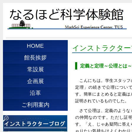
HOME
インストラクター
館長挨拶
定義と定理～公理とは～
常設展
こんにちは。学生スタッフの
企画展
定理」の続きで公理につい
沿革
す。簡単にまとめると定義は
証明されているものでした。
ご利用案内
さて公理は、定義のような
の仲間なのです。ただし証
す。「え、じゃあ疑問に答え
ゃりたい気持ちはよくわかります