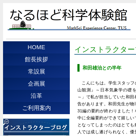
HOME
インストラクター
館長挨拶
和田雄治との半年
常設展
こんにちは。学生スタッフの
企画展
山観測』～日本気象学の礎
沿革
～」で私が担当していた和田
告があります。和田先生が物
ご利用案内
31編の要約が終わりました
中に全編要約ができて嬉しい
となってしまったのはとても
人では成し遂げられなく、優