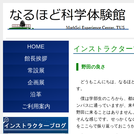
HOME
インストラクター
館長挨拶
野田の良さ
常設展
どうもこんにちは、なるほど
企画展
す。
沿革
僕は学部生のころから、都
ンパスに通っていますが、来
ご利用案内
野田に来ることはありません
そんな感じです。せっかくな
をここらで振り返っておこう