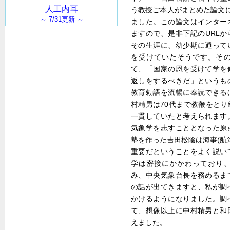
う教授ご本人がまとめた論文
ました。この論文はインター
ますので、是非下記のURL
その生涯に、幼少期に通って
を受けていたそうです。そ
て、「国家の恩を受けて学を
返しをするべきだ」というも
教育勅語を流暢に奉読できる
村精男は70代まで教鞭をと
一貫していたと考えられます
気象学を志すこととなった原
塾を作った吉田松陰は海事(航
重要だということをよく説い
学は密接にかかわっており
み、中央気象台長を務めるま
の話が出てきますと、私が調
かけるようになりました。調
て、想像以上に中村精男と和
えました。