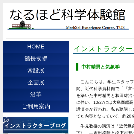
HOME
インストラクター
館長挨拶
中村精男と気象学
常設展
こんにちは。学生スタッフのA.
企画展
間、近代科学資料館で「『富
沿革
を築いた中村精男と和田雄治
に伴い、10/27には大島商
ご利用案内
講演会が行われ、私も聴講し
てた内容となっていて、約20
牛見教授の講演は「近代気
下） ―吉田松陰と松下村塾