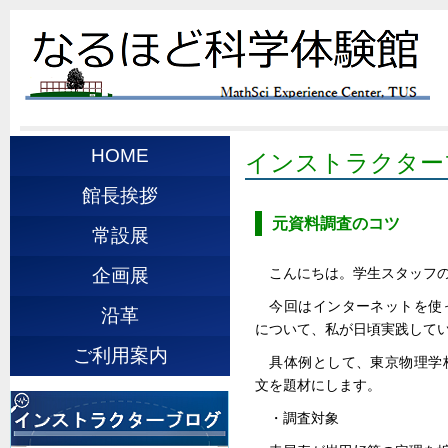
HOME
インストラクター
館長挨拶
元資料調査のコツ
常設展
こんにちは。学生スタッフのS.
企画展
今回はインターネットを使
沿革
について、私が日頃実践して
ご利用案内
具体例として、東京物理学
文を題材にします。
・調査対象