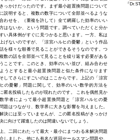
『Dr.
きっかけだったのです。まず最小超置換問題について
に説明すると、複数の数字について全部並べるような
合わせを、（重複を許して）全て網羅した効率のいい
方はないか、という問題です。調べていただくと分か
すい具体例がすぐに見つかると思います。一方、私は
上げないのですが、「涼宮ハルヒの憂鬱」という作品
話を様々な順番で見ることができるそうなのです。つ
複数の話を全部並べて見ることを繰り返す必要がある
うことです。このとき、効率のいい並び、組み合わせ
ようとすると最小超置換問題と似た条件になります
そしてさらにすごいのはここからです。上記の「涼宮
ヒの憂鬱」問題に関して、効率のいい数学的方法を
Sに匿名投稿したものが現れたのです。 これを偶然見か
数学者によって最小超置換問題と「涼宮ハルヒの憂
問題はつながり、数学界に大きな影響を与えました。
解決には至っていませんが、この匿名投稿がきっかけ
決に向けて躍進したのは間違いないでしょう。
上、二回にわたって最大・最小にまつわる未解決問題
介しました。他にも有名な巡回セールスマン問題や、