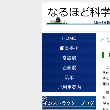
HOME
イ
館長挨拶
常設展
こ
企画展
奥が
沿革
きな
面白
ご利用案内
最
年、
があ
せん