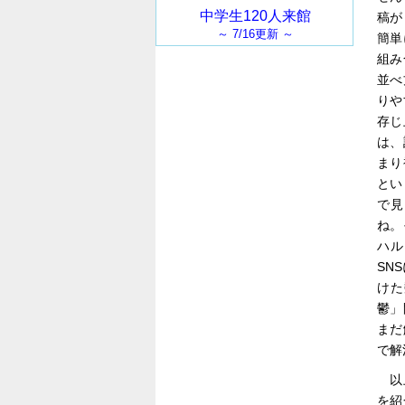
稿が
簡単
組み
並べ
りや
存じ
は、
まり
とい
で見
ね。
ハル
SN
けた
鬱」
まだ
で解
以
を紹