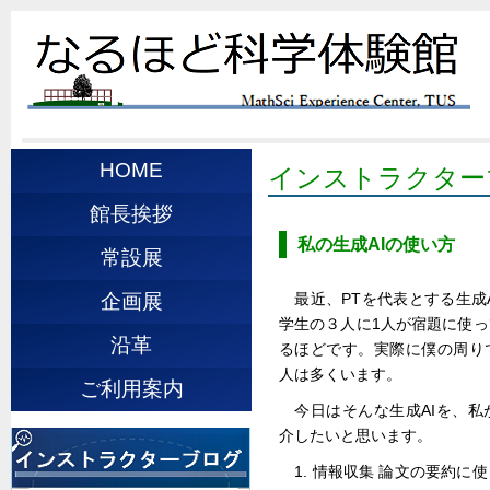
HOME
インストラクター
館長挨拶
私の生成AIの使い方
常設展
最近、PTを代表とする生成
企画展
学生の３人に1人が宿題に使
沿革
るほどです。実際に僕の周り
人は多くいます。
ご利用案内
今日はそんな生成AIを、
介したいと思います。
1. 情報収集 論文の要約