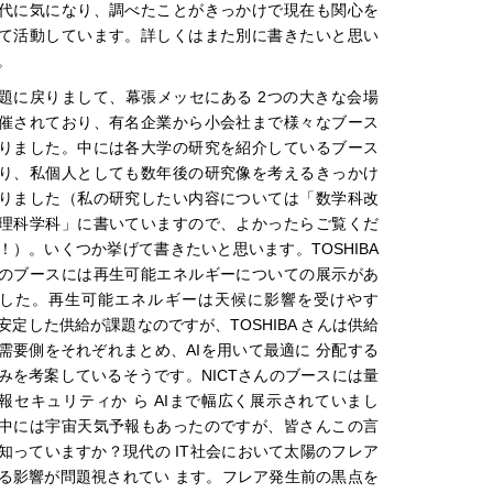
代に気になり、調べたことがきっかけで現在も関心を
て活動しています。詳しくはまた別に書きたいと思い
。
題に戻りまして、幕張メッセにある 2つの大きな会場
催されており、有名企業から小会社まで様々なブース
りました。中には各大学の研究を紹介しているブース
り、私個人としても数年後の研究像を考えるきっかけ
りました（私の研究したい内容については「数学科改
理科学科」に書いていますので、よかったらご覧くだ
！）。いくつか挙げて書きたいと思います。TOSHIBA
のブースには再生可能エネルギーについての展示があ
した。再生可能エネルギーは天候に影響を受けやす
安定した供給が課題なのですが、TOSHIBA さんは供給
需要側をそれぞれまとめ、AIを用いて最適に 分配する
みを考案しているそうです。NICTさんのブースには量
報セキュリティか ら AIまで幅広く展示されていまし
中には宇宙天気予報もあったのですが、皆さんこの言
知っていますか？現代の IT社会において太陽のフレア
る影響が問題視されてい ます。フレア発生前の黒点を