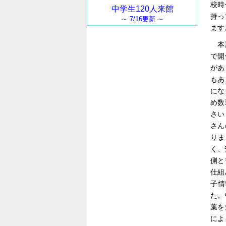
校時
持っ
ます
本
で開
があ
もあ
にな
め数
さい
さん
りま
く、
側と
仕組
子情
た。
葉を
によ