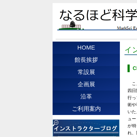
HOME
イ
館長挨拶
C
常設展
こ
企画展
四日
沿革
行っ
術や
ご利用案内
いた
ュー
が特
れ、