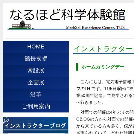
HOME
インストラクター
館長挨拶
ホームカミングデー
常設展
こんにちは、電気電子情報
企画展
フのI.H.です。11/5日曜
沿革
業50周年記念』で見学され
へ行きました。
ご利用案内
対面での開催は4年ぶりの
OB,OGの方から対面での開
から来ている方も多く、僕が
ざ来られていて、どれだけ楽