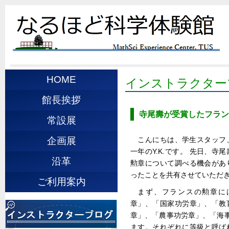
HOME
インストラクター
館長挨拶
寺尾壽が受賞したフラン
常設展
こんにちは、学生スタッフ
企画展
一年のY.K.です。 先日、
沿革
勲章について調べる機会があ
ったことを共有させていただ
ご利用案内
まず、フランスの勲章に
章」、「国家功労章」、「教
章」、「農事功労章」、「海
ます。それぞれに等級と呼ば