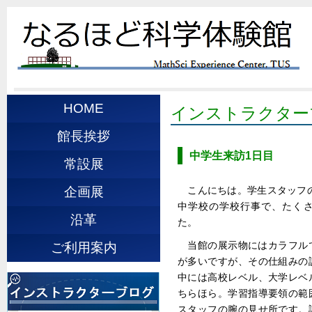
HOME
インストラクター
館長挨拶
中学生来訪1日目
常設展
こんにちは。学生スタッフのE
企画展
中学校の学校行事で、たく
沿革
た。
当館の展示物にはカラフル
ご利用案内
が多いですが、その仕組みの
中には高校レベル、大学レベ
ちらほら。学習指導要領の範
スタッフの腕の見せ所です。