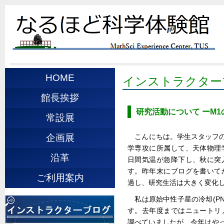
HOME
インストラクター
館長挨拶
研究活動について ーM1
常設展
こんにちは。学生スタッフの
企画展
学専攻に所属して、天体物理
沿革
日間気温が急降下し、秋に突
す。昨年末にブログを書いて
ご利用案内
過し、研究生活は大きく変化
私は原始中性子星の冷却(P
す。去年度まではニュートリ
調べていましたが、今年はやっ