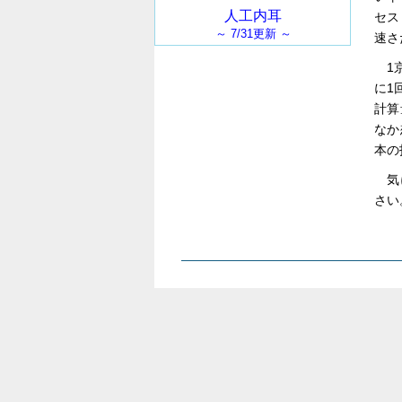
セス
速さ
1
に1
計算
なか
本の
気
さい