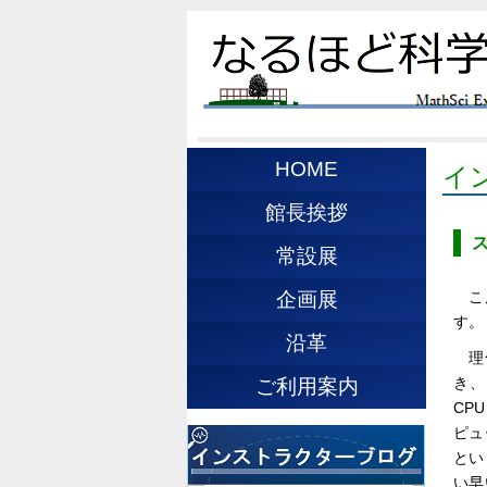
HOME
イ
館長挨拶
常設展
こ
企画展
す。
沿革
理
き、
ご利用案内
CP
ピュ
とい
い早