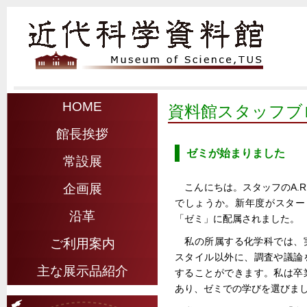
HOME
資料館スタッフブ
館長挨拶
ゼミが始まりました
常設展
こんにちは。スタッフのA.
企画展
でしょうか。新年度がスター
沿革
「ゼミ」に配属されました。
私の所属する化学科では、
ご利用案内
スタイル以外に、調査や議論
主な展示品紹介
することができます。私は卒
あり、ゼミでの学びを選びま