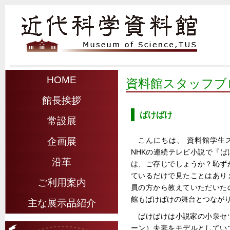
HOME
資料館スタッフブ
館長挨拶
ばけばけ
常設展
こんにちは、 資料館学生ス
企画展
NHKの連続テレビ小説で『
沿革
は、ご存じでしょうか？恥ず
ているだけで見たことはあり
ご利用案内
員の方から教えていただいた
館もばけばけの舞台とつなが
主な展示品紹介
ばけばけは小説家の小泉セ
ーン）夫妻をモデルとしてい