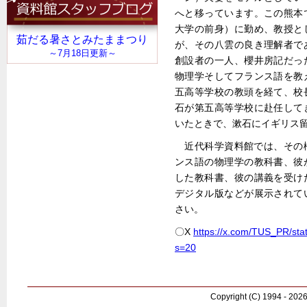
へと移っています。この熊本
大学の前身）に勤め、教授と
が、その八雲の良き理解者で
創設者の一人、櫻井房記だっ
物理学そしてフランス語を教
五高等学校の教頭を経て、校
石が第五高等学校に赴任して
いたときで、漱石にイギリス
近代科学資料館では、その
ンス語の物理学の教科書、彼
した教科書、彼の講義を受け
デジタル版などが展示されて
さい。
〇X
https://x.com/TUS_PR/st
s=20