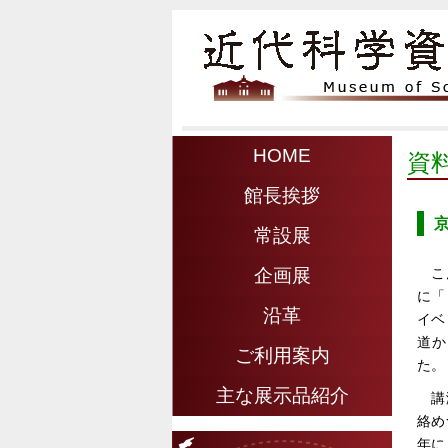
HOME
資
館長挨拶
常設展
こ
企画展
に「
沿革
イベ
道か
ご利用案内
た。
主な展示品紹介
講
絡め
年に