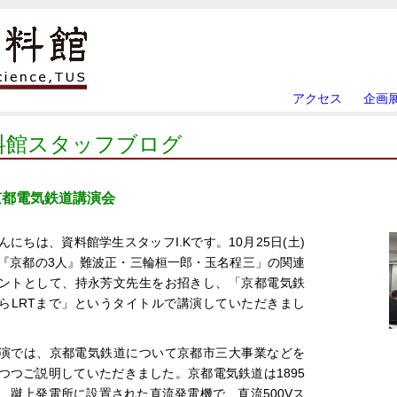
アクセス
企画
料館スタッフブログ
京都電気鉄道講演会
んにちは、資料館学生スタッフI.Kです。10月25日(土)
『京都の3人』難波正・三輪桓一郎・玉名程三」の関連
ントとして、持永芳文先生をお招きし、「京都電気鉄
らLRTまで」というタイトルで講演していただきまし
演では、京都電気鉄道について京都市三大事業などを
つつご説明していただきました。京都電気鉄道は1895
、蹴上発電所に設置された直流発電機で、直流500Vス