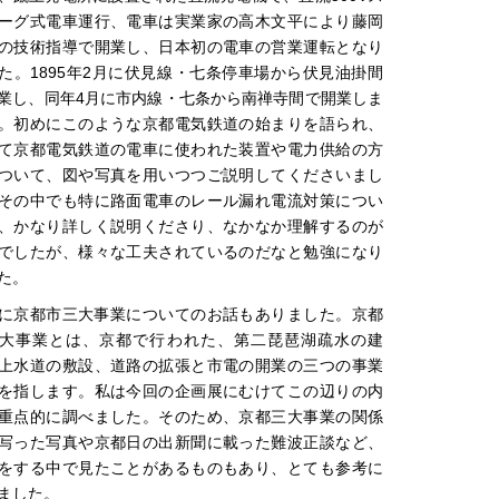
ーグ式電車運行、電車は実業家の高木文平により藤岡
の技術指導で開業し、日本初の電車の営業運転となり
た。1895年2月に伏見線・七条停車場から伏見油掛間
業し、同年4月に市内線・七条から南禅寺間で開業しま
。初めにこのような京都電気鉄道の始まりを語られ、
て京都電気鉄道の電車に使われた装置や電力供給の方
ついて、図や写真を用いつつご説明してくださいまし
その中でも特に路面電車のレール漏れ電流対策につい
、かなり詳しく説明くださり、なかなか理解するのが
でしたが、様々な工夫されているのだなと勉強になり
た。
に京都市三大事業についてのお話もありました。京都
大事業とは、京都で行われた、第二琵琶湖疏水の建
上水道の敷設、道路の拡張と市電の開業の三つの事業
を指します。私は今回の企画展にむけてこの辺りの内
重点的に調べました。そのため、京都三大事業の関係
写った写真や京都日の出新聞に載った難波正談など、
をする中で見たことがあるものもあり、とても参考に
ました。