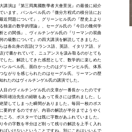
大講演は『第三囘萬國数學者大會景況』の最後に紹介
ています。バンルベル氏の『微分方程式の積分法にお
最近問題について』、グリーンヒル氏の『歴史上より
る独楽の数学的理論』、セーグル氏の『今日の幾何学
析との関係』、ヴィルチンゲル氏の『リーマンの双曲
何の級数について』の四大講演を解読してきました。
らは各出身の言語(フランス語、英語、イタリア語、ド
語)で書かれていて、ニュアンスを汲み取るのがとても
でした。解読してきた感想として、数学的に楽しめた
バンルベル氏、面白かったのはグリーンヒル氏、体系
つながりを感じられたのはセーグル氏、リーマンの歴
知れたのはヴィルチンゲル氏の講演でした。
人目のヴィルチンゲル氏の文章が一番長かったのです
和田雄治先生の経験もあって長さには慣れました。し
絶望してしまった瞬間がありました。毎回一枚のポス
に要約するのですが、内容の解読が半分までようやく
たころ、ポスターでは既に字数があふれていました。
り今の字数を半分ほど削って残りの解読を上手く入れ
ればいけないということですね。別にこれはいいんで