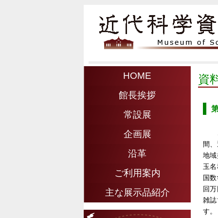
HOME
資
館長挨拶
常設展
こ
企画展
間、
沿革
地域
玉名
ご利用案内
国数
回万
主な展示品紹介
雑誌
す。