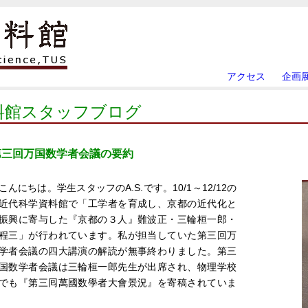
アクセス
企画
料館スタッフブログ
第三回万国数学者会議の要約
んにちは。学生スタッフのA.S.です。10/1～12/12の
近代科学資料館で「工学者を育成し、京都の近代化と
振興に寄与した『京都の３人』難波正・三輪桓一郎・
程三」が行われています。私が担当していた第三回万
学者会議の四大講演の解読が無事終わりました。第三
国数学者会議は三輪桓一郎先生が出席され、物理学校
でも『第三囘萬國数學者大會景況』を寄稿されていま