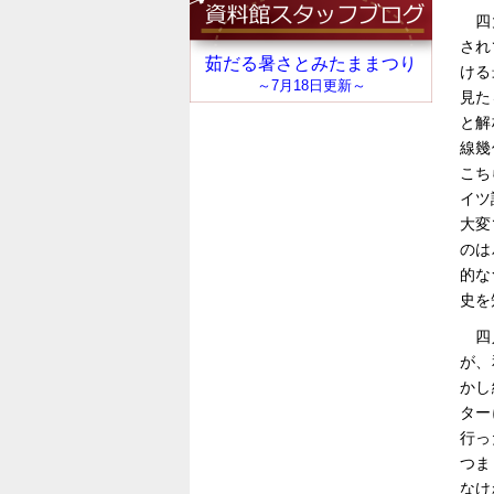
四
され
ける
見た
と解
線幾
こち
イツ
大変
のは
的な
史を
四
が、
かし
ター
行っ
つま
なけ