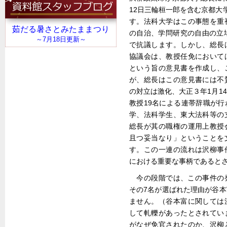
12日三輪桓一郎を含む京都大
す。法科大学はこの事態を重
の自治、学問研究の自由の立
で抗議します。しかし、総長
協議会は、教授任免において
という旨の意見書を作成し、
が、総長はこの意見書には不
の対立は激化、大正３年1月1
教授19名による連帯辞職が
学、法科学生、東大法科等の
総長が其の職権の運用上教授
且つ妥当なり」ということを
す。この一連の流れは沢柳事
における重要な事柄であると
今の段階では、この事件の
その7名が選ばれた理由が谷
ません。（谷本富に関しては
して軋轢があったとされてい
がなぜ免官されたのか、沢柳