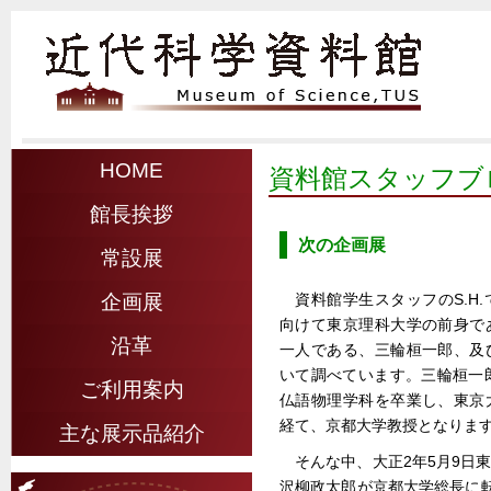
HOME
資料館スタッフブ
館長挨拶
次の企画展
常設展
資料館学生スタッフのS.H
企画展
向けて東京理科大学の前身で
沿革
一人である、三輪桓一郎、及
いて調べています。三輪桓一
ご利用案内
仏語物理学科を卒業し、東京
経て、京都大学教授となりま
主な展示品紹介
そんな中、大正2年5月9日
沢柳政太郎が京都大学総長に