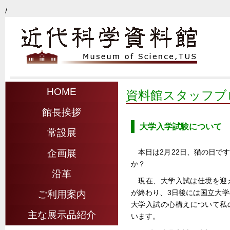
/
HOME
資料館スタッフブ
館長挨拶
大学入学試験について
常設展
本日は2月22日、猫の日で
企画展
か？
沿革
現在、大学入試は佳境を迎
が終わり、3日後には国立大
ご利用案内
大学入試の心構えについて私
主な展示品紹介
います。