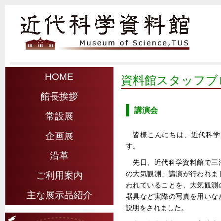
HOME
資料館スタッフブ
館長挨拶
講演会
常設展
皆様こんにちは、近代科学資
企画展
す。
沿革
先日、近代科学資料館で三
の大気観測」講演が行われま
ご利用案内
われていることを、大気観測
主な展示品紹介
器具など実際の写真を用いな
説明をされました。