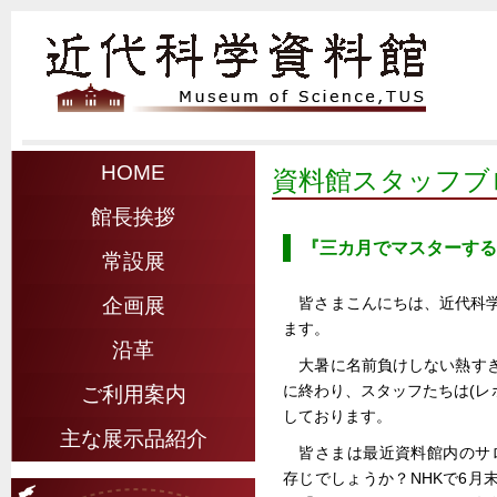
HOME
資料館スタッフブ
館長挨拶
『三カ月でマスターする
常設展
皆さまこんにちは、近代科学
企画展
ます。
沿革
大暑に名前負けしない熱す
に終わり、スタッフたちは(レ
ご利用案内
しております。
主な展示品紹介
皆さまは最近資料館内のサ
存じでしょうか？NHKで6月