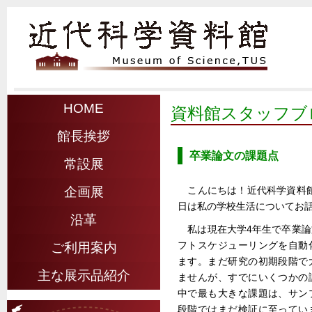
HOME
資料館スタッフブ
館長挨拶
卒業論文の課題点
常設展
こんにちは！近代科学資料館
企画展
日は私の学校生活についてお
沿革
私は現在大学4年生で卒業
フトスケジューリングを自動
ご利用案内
ます。まだ研究の初期段階で
主な展示品紹介
ませんが、すでにいくつかの
中で最も大きな課題は、サン
段階ではまだ検証に至ってい