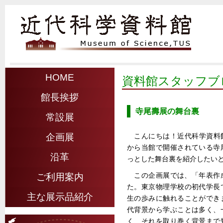
HOME
資料館スタッフブ
館長挨拶
寺尾壽展の舞台裏
常設展
こんにちは！近代科学資料館ス
企画展
から当館で開催されている寺
沿革
っとした舞台裏を紹介したい
この企画展では、「年表作
ご利用案内
た。東京物理学校の初代学長
主な展示品紹介
生の歩みに触れることができ
代背景から学ぶことは多く、
く、それを取り巻く背景まで