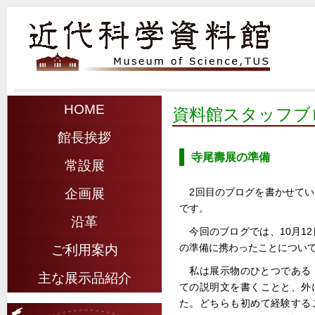
HOME
資料館スタッフブ
館長挨拶
寺尾壽展の準備
常設展
2回目のブログを書かせてい
企画展
です。
沿革
今回のブログでは、10月1
の準備に携わったことについ
ご利用案内
私は展示物のひとつである
主な展示品紹介
ての説明文を書くことと、外
た。どちらも初めて経験する