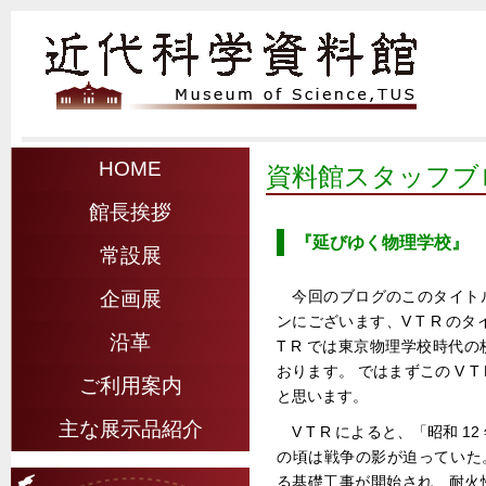
HOME
資料館スタッフブ
館長挨拶
『延びゆく物理学校』
常設展
今回のブログのこのタイト
企画展
ンにございます、V T R の
沿革
T R では東京物理学校時代
おります。 ではまずこの V 
ご利用案内
と思います。
主な展示品紹介
V T R によると、「昭和 1
の頃は戦争の影が迫っていた。
る基礎工事が開始され、耐火